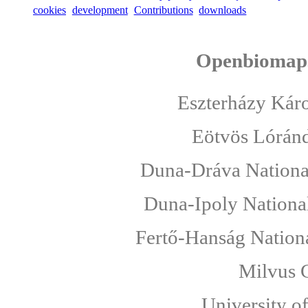
cookies
development
Contributions
downloads
Openbiomaps
Eszterházy Káro
Eötvös Lóránd
Duna-Dráva National
Duna-Ipoly National
Fertő-Hanság Nationa
Milvus 
University o