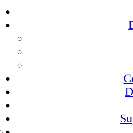
C
D
Su