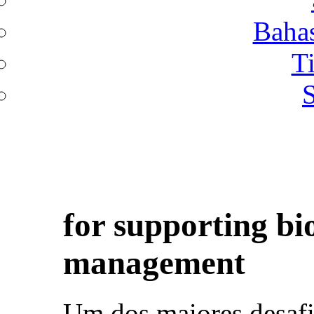
Bahas
T
S
for supporting bi
management
Um dos maiores desafi