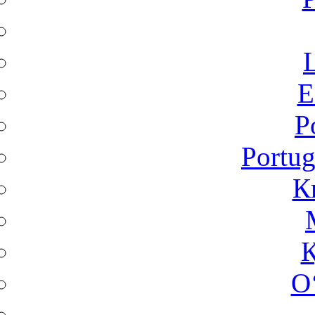
L
Ε
P
Portug
К
Қ
O