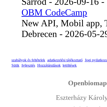
Sarród - 2026-09-16 -
OBM CodeCamp
New API, Mobil app, T
Debrecen - 2026-05-2
szabályok és feltételek
adatkezelési tájékoztató
Jogi nyilatkoza
Sütik
fejlesztés
Hozzájárulások
letöltések
Openbiomaps
Eszterházy Károl