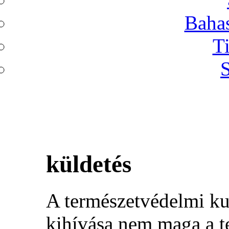
Bahas
T
S
küldetés
A természetvédelmi ku
kihívása nem maga a t