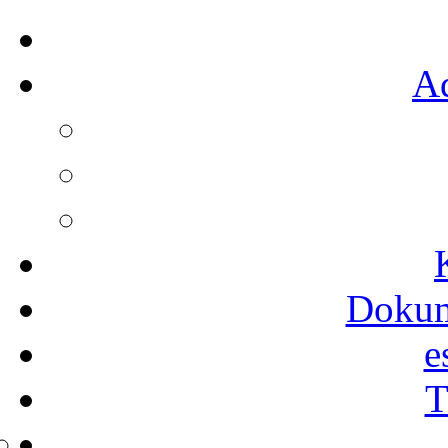
Ad
Dokum
e
T