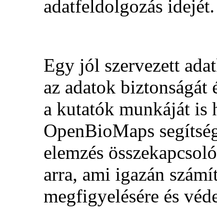
adatfeldolgozás idejét.
Egy jól szervezett ada
az adatok biztonságát
a kutatók munkáját is 
OpenBioMaps segítségé
elemzés összekapcsoló
arra, ami igazán számít
megfigyelésére és véd