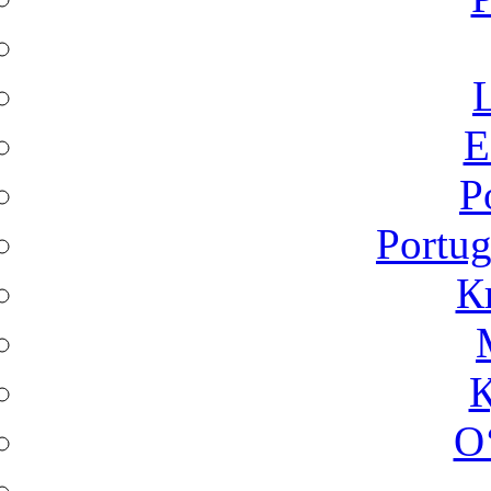
L
Ε
P
Portug
К
Қ
O